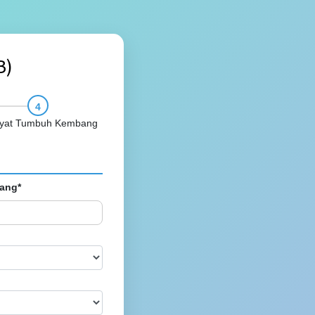
B)
yat Tumbuh Kembang
ang*