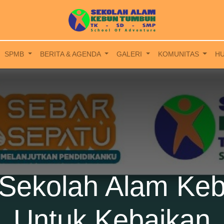
SPMB
BERITA & AGENDA
GALERI
KOMUNITAS
HU
 Sekolah Alam K
Untuk Kebaikan