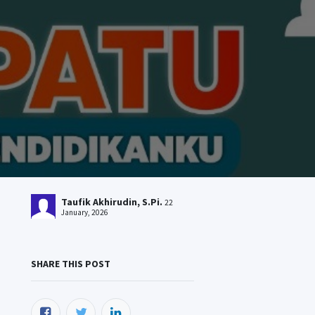
Taufik Akhirudin, S.Pi.
22
January, 2026
SHARE THIS POST